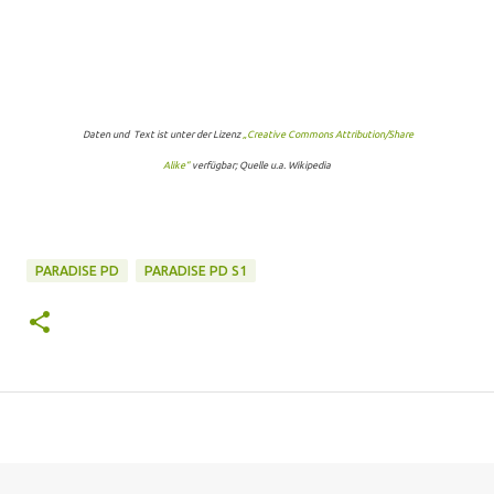
Daten und Text ist unter der Lizenz
„Creative Commons Attribution/Share
Alike“
verfügbar; Quelle u.a. Wikipedia
PARADISE PD
PARADISE PD S1