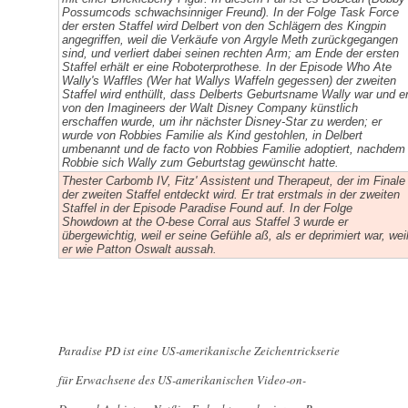
Possumcods schwachsinniger Freund). In der Folge Task Force
der ersten Staffel wird Delbert von den Schlägern des Kingpin
angegriffen, weil die Verkäufe von Argyle Meth zurückgegangen
sind, und verliert dabei seinen rechten Arm; am Ende der ersten
Staffel erhält er eine Roboterprothese. In der Episode Who Ate
Wally's Waffles (Wer hat Wallys Waffeln gegessen) der zweiten
Staffel wird enthüllt, dass Delberts Geburtsname Wally war und e
von den Imagineers der Walt Disney Company künstlich
erschaffen wurde, um ihr nächster Disney-Star zu werden; er
wurde von Robbies Familie als Kind gestohlen, in Delbert
umbenannt und de facto von Robbies Familie adoptiert, nachdem
Robbie sich Wally zum Geburtstag gewünscht hatte.
Thester Carbomb IV, Fitz' Assistent und Therapeut, der im Finale
der zweiten Staffel entdeckt wird. Er trat erstmals in der zweiten
Staffel in der Episode Paradise Found auf. In der Folge
Showdown at the O-bese Corral aus Staffel 3 wurde er
übergewichtig, weil er seine Gefühle aß, als er deprimiert war, wei
er wie Patton Oswalt aussah.
Paradise PD ist eine US-amerikanische
Zeichentrickserie
für Erwachsene
des US-amerikanischen Video-on-