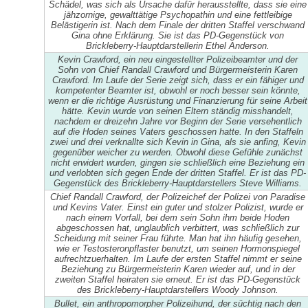
Schädel, was sich als Ursache dafür herausstellte, dass sie eine
jähzornige, gewalttätige Psychopathin und eine fettleibige
Belästigerin ist. Nach dem Finale der dritten Staffel verschwand
Gina ohne Erklärung. Sie ist das PD-Gegenstück von
Brickleberry-Hauptdarstellerin Ethel Anderson.
Kevin Crawford, ein neu eingestellter Polizeibeamter und der
Sohn von Chief Randall Crawford und Bürgermeisterin Karen
Crawford. Im Laufe der Serie zeigt sich, dass er ein fähiger und
kompetenter Beamter ist, obwohl er noch besser sein könnte,
wenn er die richtige Ausrüstung und Finanzierung für seine Arbeit
hätte. Kevin wurde von seinen Eltern ständig misshandelt,
nachdem er dreizehn Jahre vor Beginn der Serie versehentlich
auf die Hoden seines Vaters geschossen hatte. In den Staffeln
zwei und drei verknallte sich Kevin in Gina, als sie anfing, Kevin
gegenüber weicher zu werden. Obwohl diese Gefühle zunächst
nicht erwidert wurden, gingen sie schließlich eine Beziehung ein
und verlobten sich gegen Ende der dritten Staffel. Er ist das PD-
Gegenstück des Brickleberry-Hauptdarstellers Steve Williams.
Chief Randall Crawford, der Polizeichef der Polizei von Paradise
und Kevins Vater. Einst ein guter und stolzer Polizist, wurde er
nach einem Vorfall, bei dem sein Sohn ihm beide Hoden
abgeschossen hat, unglaublich verbittert, was schließlich zur
Scheidung mit seiner Frau führte. Man hat ihn häufig gesehen,
wie er Testosteronpflaster benutzt, um seinen Hormonspiegel
aufrechtzuerhalten. Im Laufe der ersten Staffel nimmt er seine
Beziehung zu Bürgermeisterin Karen wieder auf, und in der
zweiten Staffel heiraten sie erneut. Er ist das PD-Gegenstück
des Brickleberry-Hauptdarstellers Woody Johnson.
Bullet, ein anthropomorpher Polizeihund, der süchtig nach den