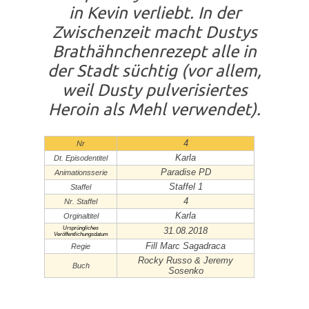
in Kevin verliebt. In der
Zwischenzeit macht Dustys
Brathähnchenrezept alle in
der Stadt süchtig (vor allem,
weil Dusty pulverisiertes
Heroin als Mehl verwendet).
4
Nr
Karla
Dt. Episodentitel
Paradise PD
Animationsserie
Staffel 1
Staffel
4
Nr. Staffel
Karla
Orginaltitel
Ursprüngliches
31.08.2018
Veröffentlichungsdatum
Fill Marc Sagadraca
Regie
Rocky Russo & Jeremy
Buch
Sosenko