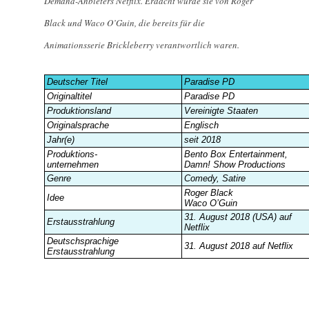
Demand-Anbieters Netflix. Erdacht wurde sie von Roger
Black und Waco O’Guin, die bereits für die
Animationsserie Brickleberry verantwortlich waren.
Deutscher Titel
Paradise PD
Originaltitel
Paradise PD
Produktionsland
Vereinigte Staaten
Originalsprache
Englisch
Jahr(e)
seit 2018
Produktions-
Bento Box Entertainment,
unternehmen
Damn! Show Productions
Genre
Comedy, Satire
Roger Black
Idee
Waco O’Guin
31. August 2018 (USA) auf
Erstausstrahlung
Netflix
Deutschsprachige
31. August 2018 auf Netflix
Erstausstrahlung