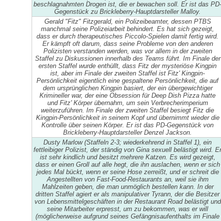
beschlagnahmten Drogen ist, die er bewachen soll. Er ist das PD
Gegenstück zu Brickleberry-Hauptdarsteller Malloy.
Gerald "Fitz" Fitzgerald, ein Polizeibeamter, dessen PTBS
manchmal seine Polizeiarbeit behindert. Es hat sich gezeigt,
dass er durch therapeutisches Piccolo-Spielen damit fertig wird.
Er kämpft oft darum, dass seine Probleme von den anderen
Polizisten verstanden werden, was vor allem in der zweiten
Staffel zu Diskussionen innerhalb des Teams führt. Im Finale der
ersten Staffel wurde enthüllt, dass Fitz der mysteriöse Kingpin
ist, aber im Finale der zweiten Staffel ist Fitz' Kingpin-
Persönlichkeit eigentlich eine gespaltene Persönlichkeit, die auf
dem ursprünglichen Kingpin basiert, der ein übergewichtiger
Krimineller war, der eine Obsession für Deep Dish Pizza hatte
und Fitz' Körper übernahm, um sein Verbrecherimperium
weiterzuführen. Im Finale der zweiten Staffel besiegt Fitz die
Kingpin-Persönlichkeit in seinem Kopf und übernimmt wieder die
Kontrolle über seinen Körper. Er ist das PD-Gegenstück von
Brickleberry-Hauptdarsteller Denzel Jackson.
Dusty Marlow (Staffeln 2-3; wiederkehrend in Staffel 1), ein
fettleibiger Polizist, der ständig von Gina sexuell belästigt wird. E
ist sehr kindlich und besitzt mehrere Katzen. Es wird gezeigt,
dass er einen Groll auf alle hegt, die ihn auslachen, wenn er sich
jedes Mal bückt, wenn er seine Hose zerreißt, und er schreit die
Angestellten von Fast-Food-Restaurants an, weil sie ihm
Mahlzeiten geben, die man unmöglich bestellen kann. In der
dritten Staffel agiert er als manipulativer Tyrann, der die Besitzer
von Lebensmittelgeschäften in der Restaurant Road belästigt und
seine Mitarbeiter erpresst, um zu bekommen, was er will
(möglicherweise aufgrund seines Gefängnisaufenthalts im Finale