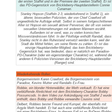
der ersten Staffel und in der Premiere der zweiten Staffel). Er ist
das PD-Gegenstück von Brickleberry-Hauptdarstellerin Connie
Cunaman.
Stanley Hopson (Staffeln 2-3; wiederkehrend in Staffel 1), ein
älterer, bisexuellen Polizisten, der von Chief Crawford oft
ungewöhnliche Aufträge erhält. Selbst in seinem fortgeschrittene
Alter ist Hopson ein sexuell aktiver Perverser, der oft von seinen
sexuellen Unternehmungen mit anderen Männern erzählt.
Außerdem ist er senil, was zu vielen komischen
Missverständnissen führt. In der Pilotfolge enthüllt Randall, dass
Stanley nicht in den Ruhestand versetzt werden kann, weil der
Stadt die Mittel fehlen, um seine Rente zu zahlen. Er ist das
einzige Hauptdarsteller-Mitglied, das kein Brickleberry-
Gegenstück hat, was bedeutet, dass er natürlich ein Paradise-
PD-Charakter (oder ein eigenständiger Charakter) ist, während die
anderen 6 Polizisten-Versionen der Brickleberry-Hauptdarsteller
(Ranger) sind.
Wiederkehrende Rollen
Bürgermeisterin Karen Crawford, die Bürgermeisterin von
Paradise, Kevins Mutter und Randalls Ex-Frau.
Robbie, ein blonder Hinterwäldler, der Meth verkauft. Er hat eine
verblüffende Ähnlichkeit mit dem Brickleberry-Charakter Bobby
Possumcods. In dem Video zur Ankündigung von Staffel 2 wurde
enthüllt, dass Bobby und Robbie verwandte Cousins sind.
Delbert, Robbies bester Freund und Kumpel, der ebenfalls mit
Argyle Meth handelt. Er hat auch eine verblüffende Ähnlichkeit
mit einer Brickleberry-Figur. In diesem Fall ist es BoDean (Bobby