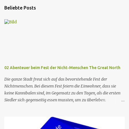
Beliebte Posts
02 Abenteuer beim Fest der Nicht-Menschen The Great North
Die ganze Stadt freut sich auf das bevorstehende Fest der
Nichtmenschen. Bei diesem Fest feiern die Einwohner, dass sie
keine Kannibalen sind, im Gegensatz zu den Tagen, als die ersten
Siedler sich gegenseitig essen mussten, um zu überleben.
Allerdings wird die berühmte Kuchenfrau, die jedes Jahr einen
Kuchen für das Fest backt, verhaftet. Die Torte ist das Herzstück
des Festes, und so beschließt Ham, die neue Cake Lady zu werden,
um den Tag zu retten. Er hält dies vor seiner Familie geheim, die