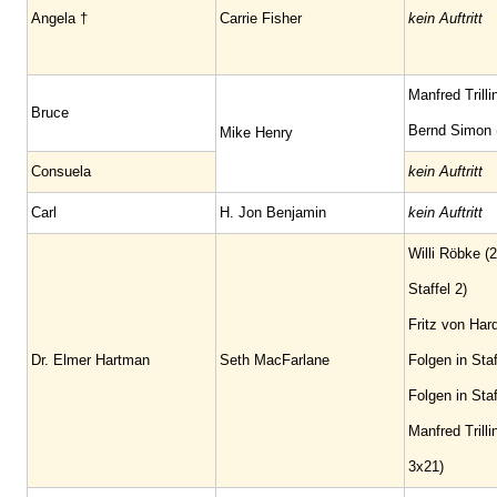
Angela †
Carrie Fisher
kein Auftritt
Manfred Trilli
Bruce
Bernd Simon (
Mike Henry
Consuela
kein Auftritt
Carl
H. Jon Benjamin
kein Auftritt
Willi Röbke (2
Staffel 2)
Fritz von Har
Dr. Elmer Hartman
Seth MacFarlane
Folgen in Staf
Folgen in Staf
Manfred Trilli
3x21)