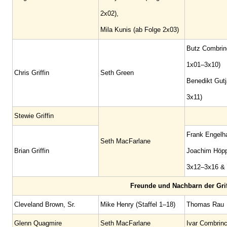
2x02),
Mila Kunis (ab Folge 2x03)
Butz Combrin
1x01–3x10)
Chris Griffin
Seth Green
Benedikt Gutj
3x11)
Stewie Griffin
Frank Engelh
Seth MacFarlane
Brian Griffin
Joachim Höpp
3x12–3x16 &
Freunde und Nachbarn der Grif
Cleveland Brown, Sr.
Mike Henry (Staffel 1–18)
Thomas Rau
Glenn Quagmire
Seth MacFarlane
Ivar Combrin