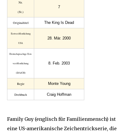
Nr.
7
(St.)
The King Is Dead
Original­titel
Erst­veröffent­lichung
28. Mär. 2000
USA
Deutsch­sprachige Erst­
8. Feb. 2003
veröffent­lichung
(D/A/CH)
Monte Young
Regie
Craig Hoffman
Drehbuch
Family Guy (englisch für Familienmensch) ist
eine US-amerikanische Zeichentrickserie, die