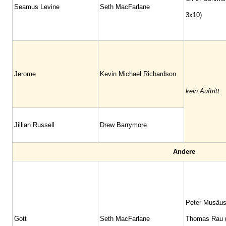
Seamus Levine
Seth MacFarlane
3x10)
Jerome
Kevin Michael Richardson
kein Auftritt
Jillian Russell
Drew Barrymore
Andere
Peter Musäus 
Gott
Seth MacFarlane
Thomas Rau (S