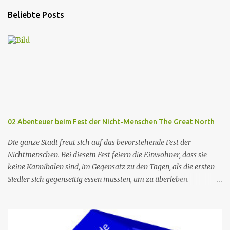
Beliebte Posts
02 Abenteuer beim Fest der Nicht-Menschen The Great North
Die ganze Stadt freut sich auf das bevorstehende Fest der
Nichtmenschen. Bei diesem Fest feiern die Einwohner, dass sie
keine Kannibalen sind, im Gegensatz zu den Tagen, als die ersten
Siedler sich gegenseitig essen mussten, um zu überleben.
Allerdings wird die berühmte Kuchenfrau, die jedes Jahr einen
Kuchen für das Fest backt, verhaftet. Die Torte ist das Herzstück
des Festes, und so beschließt Ham, die neue Cake Lady zu werden,
um den Tag zu retten. Er hält dies vor seiner Familie geheim, die