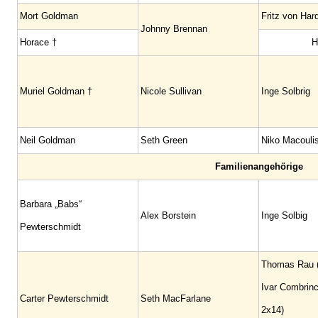
Mort Goldman
Fritz von Har
Johnny Brennan
Horace †
H
Muriel Goldman †
Nicole Sullivan
Inge Solbrig
Neil Goldman
Seth Green
Niko Macouli
Familienangehörige
Barbara „Babs“
Alex Borstein
Inge Solbig
Pewterschmidt
Thomas Rau (
Ivar Combrinc
Carter Pewterschmidt
Seth MacFarlane
2x14)