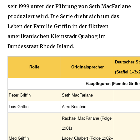
seit 1999 unter der Führung von Seth MacFarlane
produziert wird. Die Serie dreht sich um das
Leben der Familie Griffin in der fiktiven
amerikanischen Kleinstadt Quahog im
Bundesstaat Rhode Island.
Deutscher S
Rolle
Originalsprecher
(Staffel 1–3x
Hauptfiguren (Familie Griffi
Peter Griffin
Seth MacFarlane
Lois Griffin
Alex Borstein
Rachael MacFarlane (Folge
1x01)
Meg Griffin
Lacey Chabert (Folge 1x02–