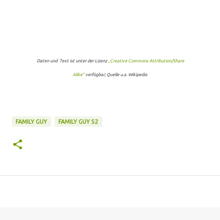
Daten und Text ist unter der Lizenz
„Creative Commons Attribution/Share
Alike“
verfügbar; Quelle u.a. Wikipedia
FAMILY GUY
FAMILY GUY S2