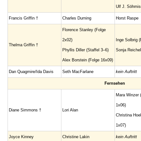
Ulf J. Söhmisc
Francis Griffin †
Charles Durning
Horst Raspe
Florence Stanley (Folge
2x02)
Inge Solbrig 
Thelma Griffin †
Phyllis Diller (Staffel 3–6)
Sonja Reichel
Alex Borstein (Folge 16x09)
Dan Quagmire/Ida Davis
Seth MacFarlane
kein Auftritt
Fernsehen
Mara Winzer 
1x06)
Diane Simmons †
Lori Alan
Christina Hoel
1x07)
Joyce Kinney
Christine Lakin
kein Auftritt