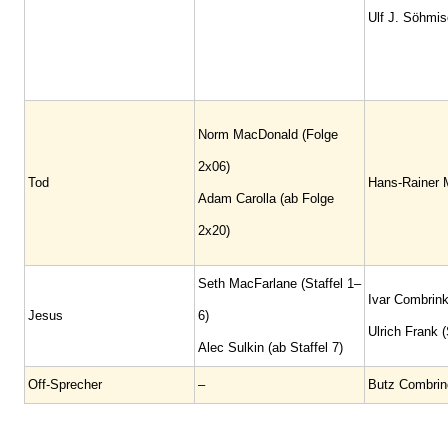
Ulf J. Söhmisc
Norm MacDonald (Folge
2x06)
Tod
Hans-Rainer M
Adam Carolla (ab Folge
2x20)
Seth MacFarlane (Staffel 1–
Ivar Combrink
Jesus
6)
Ulrich Frank (
Alec Sulkin (ab Staffel 7)
Off-Sprecher
–
Butz Combrin