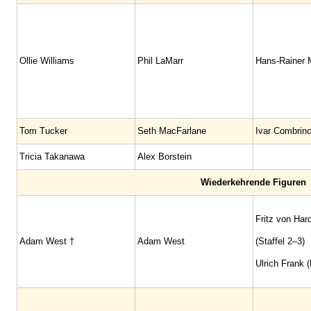
Ollie Williams
Phil LaMarr
Hans-Rainer M
Tom Tucker
Seth MacFarlane
Ivar Combrin
Tricia Takanawa
Alex Borstein
Wiederkehrende Figuren
Fritz von Har
Adam West †
Adam West
(Staffel 2–3)
Ulrich Frank 