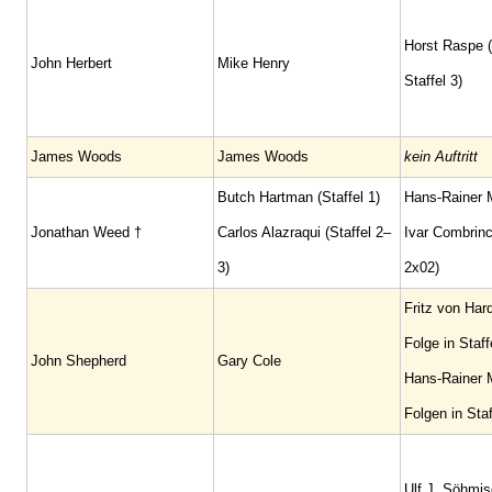
Horst Raspe (
John Herbert
Mike Henry
Staffel 3)
James Woods
James Woods
kein Auftritt
Butch Hartman (Staffel 1)
Hans-Rainer M
Jonathan Weed †
Carlos Alazraqui (Staffel 2–
Ivar Combrinc
3)
2x02)
Fritz von Har
Folge in Staff
John Shepherd
Gary Cole
Hans-Rainer M
Folgen in Staf
Ulf J. Söhmis