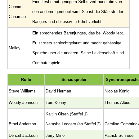
Eine Lesbe mit geringem Selbstvertrauen, die von
Connie
den anderen gemobbt wird. Sie ist die Stärkste der
Cunaman
Rangers und obsessiv in Ethel verliebt.
Ein sprechendes Bärenjunges, das bei Woody lebt.
Er ist stets schlechtgelaunt und macht gehässige
Malloy
Sprüche über die anderen. Seine Leidenschaft sind
Computerspiele.
Rolle
Schauspieler
Synchronspreche
Steve Williams
David Herman
Nicolas König
Woody Johnson
Tom Kenny
Thomas Albus
Kaitlin Olsen (Staffel 1)
Ethel Anderson
Natasha Leggero (ab Staffel 2)
Caroline Combrinc
Denzel Jackson
Jerry Minor
Patrick Schröder