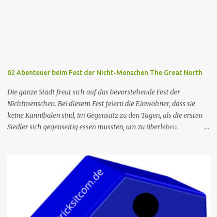
02 Abenteuer beim Fest der Nicht-Menschen The Great North
Die ganze Stadt freut sich auf das bevorstehende Fest der
Nichtmenschen. Bei diesem Fest feiern die Einwohner, dass sie
keine Kannibalen sind, im Gegensatz zu den Tagen, als die ersten
Siedler sich gegenseitig essen mussten, um zu überleben.
Allerdings wird die berühmte Kuchenfrau, die jedes Jahr einen
Kuchen für das Fest backt, verhaftet. Die Torte ist das Herzstück
des Festes, und so beschließt Ham, die neue Cake Lady zu werden,
um den Tag zu retten. Er hält dies vor seiner Familie geheim, die
befürchtet, dass das Fest ohne den Kuchen ein Flop wird. Leider
fühlt sich Ham zu sehr unter Druck gesetzt und kann nicht backen.
Judy hilft ihm schließlich, und sie backen einen fabelhaften