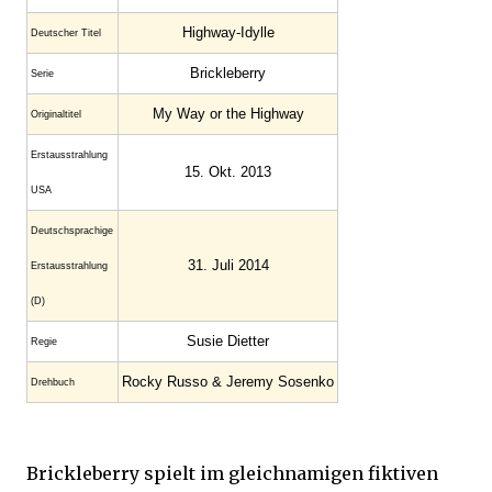
Highway-Idylle
Deutscher Titel
Brickleberry
Serie
My Way or the Highway
Original­titel
Erstaus­strahlung
15. Okt. 2013
USA
Deutsch­sprachige
31. Juli 2014
Erstaus­strahlung
(D)
Susie Dietter
Regie
Rocky Russo & Jeremy Sosenko
Drehbuch
Brickleberry spielt im gleichnamigen fiktiven