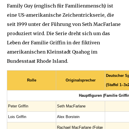
Family Guy (englisch für Familienmensch) ist
eine US-amerikanische Zeichentrickserie, die
seit 1999 unter der Führung von Seth MacFarlane
produziert wird. Die Serie dreht sich um das
Leben der Familie Griffin in der fiktiven
amerikanischen Kleinstadt Quahog im
Bundesstaat Rhode Island.
Deutscher S
Rolle
Originalsprecher
(Staffel 1–3x
Hauptfiguren (Familie Griffi
Peter Griffin
Seth MacFarlane
Lois Griffin
Alex Borstein
Rachael MacFarlane (Folge