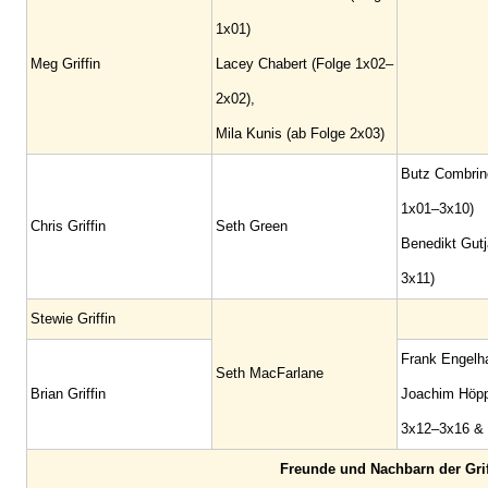
1x01)
Meg Griffin
Lacey Chabert (Folge 1x02–
2x02),
Mila Kunis (ab Folge 2x03)
Butz Combrin
1x01–3x10)
Chris Griffin
Seth Green
Benedikt Gutj
3x11)
Stewie Griffin
Frank Engelh
Seth MacFarlane
Brian Griffin
Joachim Höpp
3x12–3x16 &
Freunde und Nachbarn der Grif