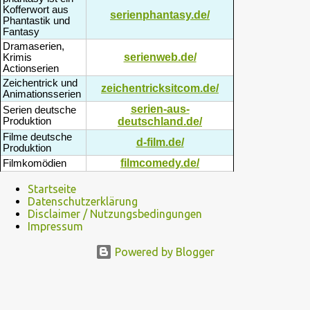
daher auf sie abgefärbt hat. Die Serie wird aus der Perspektive der
Kofferwort aus
serienphantasy.de/
Phantastik und
Tiere erzählt, die alle verschiedene Probleme haben, die i...
Fantasy
Dramaserien,
serienweb.de/
Krimis
Actionserien
Zeichentrick und
zeichentricksitcom.de/
Animationsserien
serien-aus-
Serien deutsche
Produktion
deutschland.de/
Filme deutsche
d-film.de/
Produktion
filmcomedy.de/
Filmkomödien
Startseite
Datenschutzerklärung
Disclaimer / Nutzungsbedingungen
Impressum
Powered by Blogger