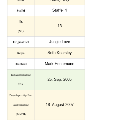
Staffel 4
Staffel
Nr.
13
(St.)
Jungle Love
Original­titel
Seth Kearsley
Regie
Mark Hentemann
Drehbuch
Erst­veröffent­lichung
25. Sep. 2005
USA
Deutsch­sprachige Erst­
18. August 2007
veröffent­lichung
(D/A/CH)