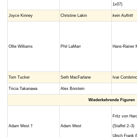
1x07)
Joyce Kinney
Christine Lakin
kein Auftritt
Ollie Williams
Phil LaMarr
Hans-Rainer M
Tom Tucker
Seth MacFarlane
Ivar Combrin
Tricia Takanawa
Alex Borstein
Wiederkehrende Figuren
Fritz von Har
Adam West †
Adam West
(Staffel 2–3)
Ulrich Frank 