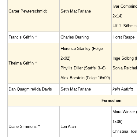
Ivar Combrinc
Carter Pewterschmidt
Seth MacFarlane
2x14)
Ulf J. Söhmisc
Francis Griffin †
Charles Durning
Horst Raspe
Florence Stanley (Folge
2x02)
Inge Solbrig 
Thelma Griffin †
Phyllis Diller (Staffel 3–6)
Sonja Reichel
Alex Borstein (Folge 16x09)
Dan Quagmire/Ida Davis
Seth MacFarlane
kein Auftritt
Fernsehen
Mara Winzer 
1x06)
Diane Simmons †
Lori Alan
Christina Hoel