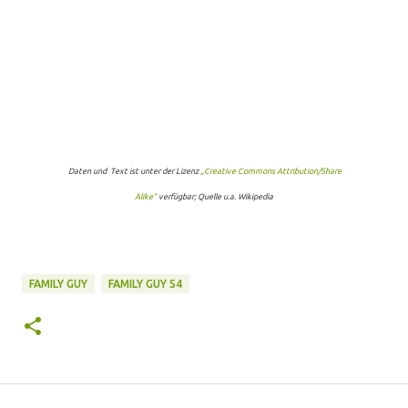
Daten und Text ist unter der Lizenz
„Creative Commons Attribution/Share
Alike“
verfügbar; Quelle u.a. Wikipedia
FAMILY GUY
FAMILY GUY S4