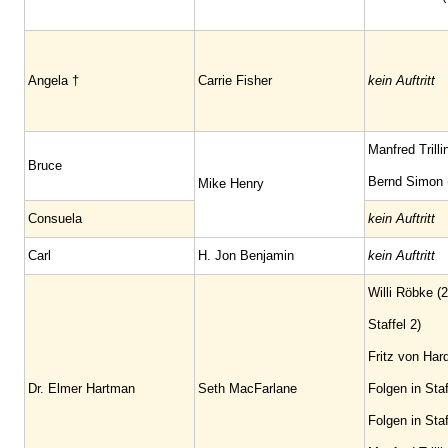
Angela †
Carrie Fisher
kein Auftritt
Manfred Trilli
Bruce
Bernd Simon (
Mike Henry
Consuela
kein Auftritt
Carl
H. Jon Benjamin
kein Auftritt
Willi Röbke (2
Staffel 2)
Fritz von Har
Dr. Elmer Hartman
Seth MacFarlane
Folgen in Staf
Folgen in Staf