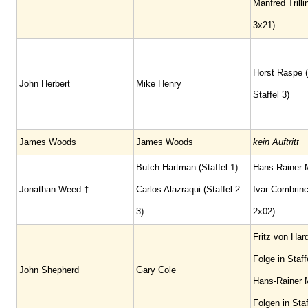
Manfred Trilli
3x21)
Horst Raspe (
John Herbert
Mike Henry
Staffel 3)
James Woods
James Woods
kein Auftritt
Butch Hartman (Staffel 1)
Hans-Rainer M
Jonathan Weed †
Carlos Alazraqui (Staffel 2–
Ivar Combrinc
3)
2x02)
Fritz von Har
Folge in Staff
John Shepherd
Gary Cole
Hans-Rainer M
Folgen in Staf