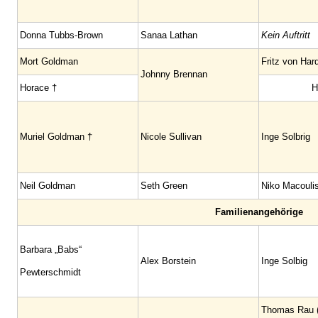
Donna Tubbs-Brown
Sanaa Lathan
Kein Auftritt
Mort Goldman
Fritz von Har
Johnny Brennan
Horace †
H
Muriel Goldman †
Nicole Sullivan
Inge Solbrig
Neil Goldman
Seth Green
Niko Macouli
Familienangehörige
Barbara „Babs“
Alex Borstein
Inge Solbig
Pewterschmidt
Thomas Rau (