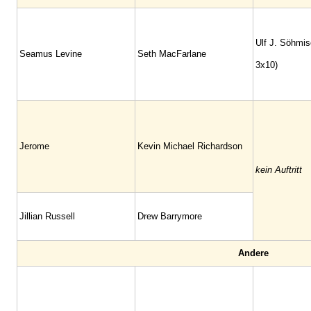
Ulf J. Söhmis
Seamus Levine
Seth MacFarlane
3x10)
Jerome
Kevin Michael Richardson
kein Auftritt
Jillian Russell
Drew Barrymore
Andere