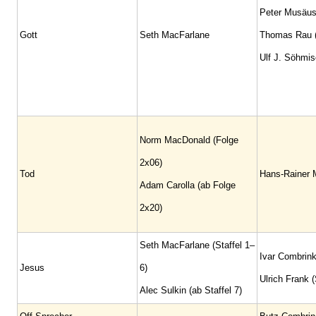
Peter Musäus 
Gott
Seth MacFarlane
Thomas Rau (S
Ulf J. Söhmisc
Norm MacDonald (Folge
2x06)
Tod
Hans-Rainer M
Adam Carolla (ab Folge
2x20)
Seth MacFarlane (Staffel 1–
Ivar Combrink
Jesus
6)
Ulrich Frank (
Alec Sulkin (ab Staffel 7)