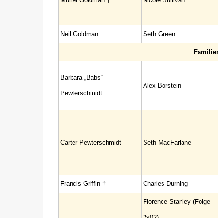
Muriel Goldman †
Nicole Sullivan
Neil Goldman
Seth Green
Familie
Barbara „Babs“
Alex Borstein
Pewterschmidt
Carter Pewterschmidt
Seth MacFarlane
Francis Griffin †
Charles Durning
Florence Stanley (Folge
2x02)