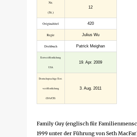
Nr.
12
(St.)
420
Original­titel
Julius Wu
Regie
Patrick Meighan
Drehbuch
Erst­veröffent­lichung
19. Apr. 2009
USA
Deutsch­sprachige Erst­
3. Aug. 2011
veröffent­lichung
(D/A/CH)
Family Guy (englisch für Familienmensch
1999 unter der Führung von Seth MacFarl