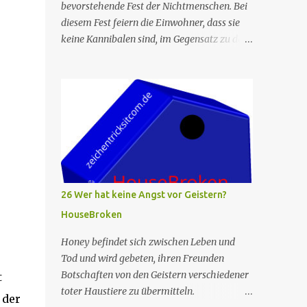
bevorstehende Fest der Nichtmenschen. Bei
diesem Fest feiern die Einwohner, dass sie
keine Kannibalen sind, im Gegensatz zu den
Tagen, als die ersten Siedler sich gegenseitig
essen mussten, um zu überleben. Allerdings
wird die berühmte Kuchenfrau, die jedes
Jahr einen Kuchen für das Fest backt,
verhaftet. Die Torte ist das Herzstück des
Festes, und so beschließt Ham, die neue Cake
Lady zu werden, um den Tag zu retten. Er
hält dies vor seiner Familie geheim, die
befürchtet, dass das Fest ohne den Kuchen
26 Wer hat keine Angst vor Geistern?
ein Flop wird. Leider fühlt sich Ham zu sehr
HouseBroken
unter Druck gesetzt und kann nicht backen.
Judy hilft ihm schließlich, und sie backen
Honey befindet sich zwischen Leben und
einen fabelhaften Kuchen. Die beiden
Tod und wird gebeten, ihren Freunden
kommen sich als Geschwister näher als je
Botschaften von den Geistern verschiedener
t
zuvor. In der Zwischenzeit versucht Wolf,
toter Haustiere zu übermitteln.
 der
Beef zu beeindrucken, indem er beim