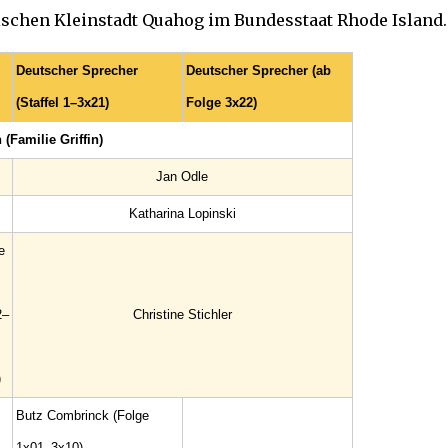
nischen Kleinstadt Quahog im Bundesstaat Rhode Island.
Deutscher Sprecher
Deutscher Sprecher (ab
(Staffel 1–3x21)
Folge 3x22)
(Familie Griffin)
Jan Odle
Katharina Lopinski
e
2–
Christine Stichler
)
Butz Combrinck (Folge
1x01–3x10)