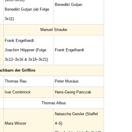
Benedikt Gutjan
Benedikt Gutjan (ab Folge
3x11)
Manuel Straube
Frank Engelhardt
Joachim Höppner (Folge
Frank Engelhardt
3x12–3x16 & 3x18–3x21)
chbarn der Griffins
Thomas Rau
Peter Musäus
Ivar Combrinck
Hans-Georg Panczak
Thomas Albus
Natascha Geisler (Staffel
Mara Winzer
4–5)