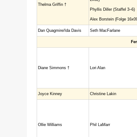
Thelma Griffin †
Phyllis Diller (Staffel 3–6)
Alex Borstein (Folge 16x0
Dan Quagmire/Ida Davis
Seth MacFarlane
Fe
Diane Simmons †
Lori Alan
Joyce Kinney
Christine Lakin
Ollie Williams
Phil LaMarr