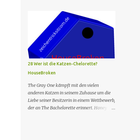
Währenddessen verliebt sich Diablo in die
Kadaverrennen auf dem Fest mitläuft und
Gefährtin eines Eichhörnchens, das er
verrät, dass er monatelang dafür trainiert
getötet hat. Nr. (ges.) 26 Übersetzter O-Titel
hat. Das Rennen läuft schlecht, aber Beef
Wer hat keine Angst vor Geistern? Serie
sagt Wolf, dass er sehr stolz auf ihn ist, da...
HouseBroken Title "Who Ain't Afraid of No
Ghosts?" Nr. (St.) 15 Regie Tom King
Drehbuch Elliott Kalan Erst­veröffent­lichung
USA July 23, 2023 Prod. code 3BBHB01 Die
Serie spielt in einer Welt, in der
28 Wer ist die Katzen-Chelorette?
anthropomorphe Tiere der Sprache mächtig
HouseBroken
sind, aber von Menschen nicht verstanden
werden können. Im Mittelpunkt steht eine
The Gray One kämpft mit den vielen
Gruppe von Haustieren in Los Angeles, die
anderen Katzen in seinem Zuhause um die
alle an einer Therapiegruppe teilnehmen,
Liebe seiner Besitzerin in einem Wettbewerb,
angeführt von Honey, einer Hündin, deren
der an The Bachelorette erinnert. Honey
Besitzerin Therapeutin ist und daher auf sie
unterhält sich auf wundersame Weise mit
abgefärbt hat. Die Serie wird aus der
einer unbekannten Kreatur durch ihre
Perspektive der Tiere erzählt, die alle
postoperative Keule. Max nimmt mit Shel an
verschiedene Probleme haben, die in der
einem Schildkrötenrennen teil. Nr. (ges.) 28