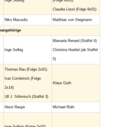
Inge Solbrig
(Folge 6x03)
Claudia Lössl (Folge 9x01)
Niko Macoulis
Matthias von Stegmann
nangehörige
Manuela Renard (Staffel 4)
Inge Solbig
Christina Hoeltel (ab Staffel
5)
Thomas Rau (Folge 2x01)
Ivar Combrinck (Folge
Klaus Guth
2x14)
Ulf J. Söhmisch (Staffel 3)
Horst Raspe
Michael Rüth
Inge Solbrig (Folge 2x02)