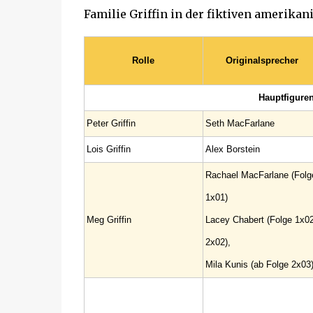
Familie Griffin in der fiktiven amerika
Rolle
Originalsprecher
Hauptfiguren 
Peter Griffin
Seth MacFarlane
Lois Griffin
Alex Borstein
Rachael MacFarlane (Folg
1x01)
Meg Griffin
Lacey Chabert (Folge 1x0
2x02),
Mila Kunis (ab Folge 2x03