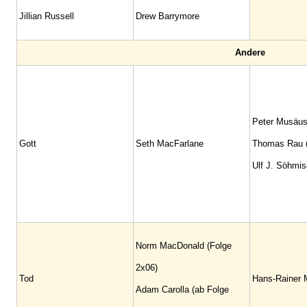
Jillian Russell
Drew Barrymore
Andere
Peter Musäus 
Gott
Seth MacFarlane
Thomas Rau (S
Ulf J. Söhmisc
Norm MacDonald (Folge
2x06)
Tod
Hans-Rainer M
Adam Carolla (ab Folge