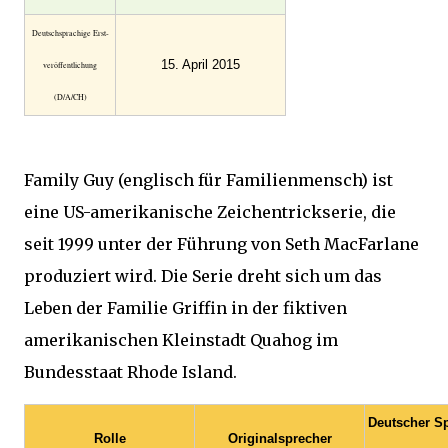
Deutsch­sprachige Erst­
15. April 2015
veröffent­lichung
(D/A/CH)
Family Guy (englisch für Familienmensch) ist
eine US-amerikanische Zeichentrickserie, die
seit 1999 unter der Führung von Seth MacFarlane
produziert wird. Die Serie dreht sich um das
Leben der Familie Griffin in der fiktiven
amerikanischen Kleinstadt Quahog im
Bundesstaat Rhode Island.
Deutscher S
Rolle
Originalsprecher