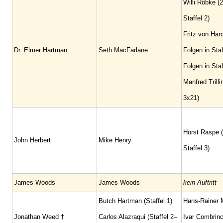
Willi Röbke (2
Staffel 2)
Fritz von Har
Dr. Elmer Hartman
Seth MacFarlane
Folgen in Staf
Folgen in Staf
Manfred Trilli
3x21)
Horst Raspe (
John Herbert
Mike Henry
Staffel 3)
James Woods
James Woods
kein Auftritt
Butch Hartman (Staffel 1)
Hans-Rainer M
Jonathan Weed †
Carlos Alazraqui (Staffel 2–
Ivar Combrinc