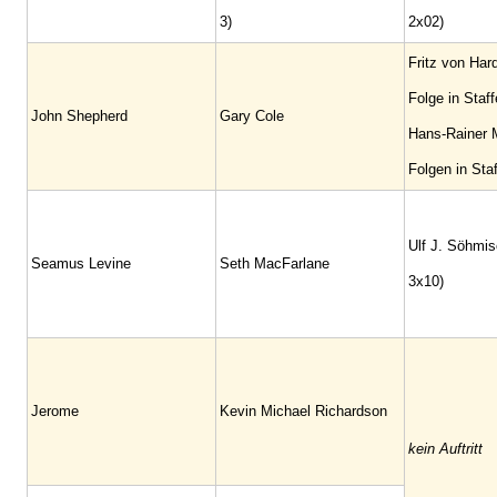
3)
2x02)
Fritz von Har
Folge in Staff
John Shepherd
Gary Cole
Hans-Rainer M
Folgen in Staf
Ulf J. Söhmis
Seamus Levine
Seth MacFarlane
3x10)
Jerome
Kevin Michael Richardson
kein Auftritt