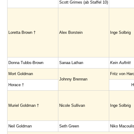
Scott Grimes (ab Staffel 10)
Loretta Brown †
Alex Borstein
Inge Solbrig
Donna Tubbs-Brown
Sanaa Lathan
Kein Auftritt
Mort Goldman
Fritz von Har
Johnny Brennan
Horace †
H
Muriel Goldman †
Nicole Sullivan
Inge Solbrig
Neil Goldman
Seth Green
Niko Macouli