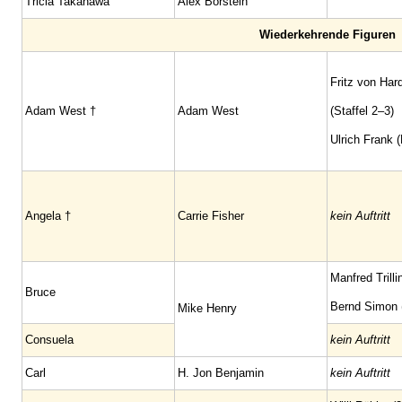
Tricia Takanawa
Alex Borstein
Wiederkehrende Figuren
Fritz von Har
Adam West †
Adam West
(Staffel 2–3)
Ulrich Frank 
Angela †
Carrie Fisher
kein Auftritt
Manfred Trilli
Bruce
Bernd Simon (
Mike Henry
Consuela
kein Auftritt
Carl
H. Jon Benjamin
kein Auftritt