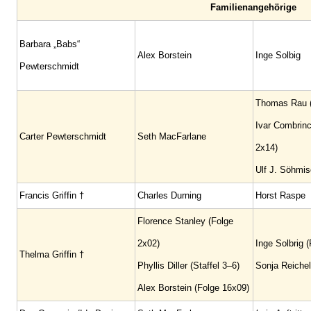
Familienangehörige
Barbara „Babs“
Alex Borstein
Inge Solbig
Pewterschmidt
Thomas Rau (
Ivar Combrinc
Carter Pewterschmidt
Seth MacFarlane
2x14)
Ulf J. Söhmisc
Francis Griffin †
Charles Durning
Horst Raspe
Florence Stanley (Folge
2x02)
Inge Solbrig 
Thelma Griffin †
Phyllis Diller (Staffel 3–6)
Sonja Reichel
Alex Borstein (Folge 16x09)