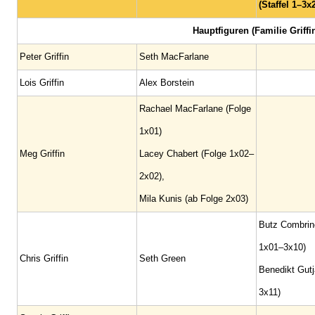
(Staffel 1–3x
Hauptfiguren (Familie Griffi
Peter Griffin
Seth MacFarlane
Lois Griffin
Alex Borstein
Rachael MacFarlane (Folge
1x01)
Meg Griffin
Lacey Chabert (Folge 1x02–
2x02),
Mila Kunis (ab Folge 2x03)
Butz Combrin
1x01–3x10)
Chris Griffin
Seth Green
Benedikt Gutj
3x11)