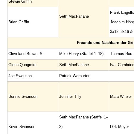
Stewie Griffin
Frank Engelh
Seth MacFarlane
Brian Griffin
Joachim Höpp
3x12–3x16 &
Freunde und Nachbarn der Grif
Cleveland Brown, Sr.
Mike Henry (Staffel 1–18)
Thomas Rau
Glenn Quagmire
Seth MacFarlane
Ivar Combrin
Joe Swanson
Patrick Warburton
Bonnie Swanson
Jennifer Tilly
Mara Winzer
Seth MacFarlane (Staffel 1–
Kevin Swanson
3)
Dirk Meyer