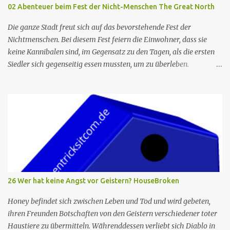
02 Abenteuer beim Fest der Nicht-Menschen The Great North
Die ganze Stadt freut sich auf das bevorstehende Fest der
Nichtmenschen. Bei diesem Fest feiern die Einwohner, dass sie
keine Kannibalen sind, im Gegensatz zu den Tagen, als die ersten
Siedler sich gegenseitig essen mussten, um zu überleben.
Allerdings wird die berühmte Kuchenfrau, die jedes Jahr einen
Kuchen für das Fest backt, verhaftet. Die Torte ist das Herzstück
des Festes, und so beschließt Ham, die neue Cake Lady zu werden,
um den Tag zu retten. Er hält dies vor seiner Familie geheim, die
befürchtet, dass das Fest ohne den Kuchen ein Flop wird. Leider
fühlt sich Ham zu sehr unter Druck gesetzt und kann nicht backen.
Judy hilft ihm schließlich, und sie backen einen fabelhaften
Kuchen. Die beiden kommen sich als Geschwister näher als je
zuvor. In der Zwischenzeit versucht Wolf, Beef zu beeindrucken,
26 Wer hat keine Angst vor Geistern? HouseBroken
indem er beim Kadaverrennen auf dem Fest mitläuft und verrät,
dass er monatelang dafür trainiert hat. Das Rennen läuft schlecht,
Honey befindet sich zwischen Leben und Tod und wird gebeten,
aber Beef sagt Wolf, dass er sehr stolz auf ihn ist, da...
ihren Freunden Botschaften von den Geistern verschiedener toter
Haustiere zu übermitteln. Währenddessen verliebt sich Diablo in