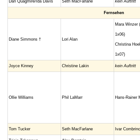
Dan Quagmire/Ida Davis
Seth MacFarlane
kein Auftritt
Fernsehen
Mara Winzer 
1x06)
Diane Simmons †
Lori Alan
Christina Hoel
1x07)
Joyce Kinney
Christine Lakin
kein Auftritt
Ollie Williams
Phil LaMarr
Hans-Rainer M
Tom Tucker
Seth MacFarlane
Ivar Combrin