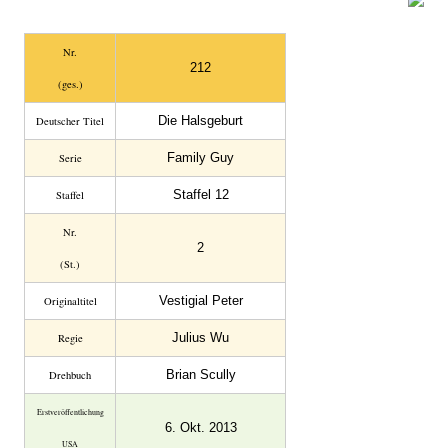
Nr.
212
(ges.)
Die Halsgeburt
Deutscher Titel
Family Guy
Serie
Staffel 12
Staffel
Nr.
2
(St.)
Vestigial Peter
Original­titel
Julius Wu
Regie
Brian Scully
Drehbuch
Erst­veröffent­lichung
6. Okt. 2013
USA