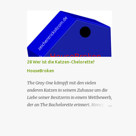
Währenddessen verliebt sich Diablo in die
Kadaverrennen auf dem Fest mitläuft und
Gefährtin eines Eichhörnchens, das er
verrät, dass er monatelang dafür trainiert
getötet hat. Nr. (ges.) 26 Übersetzter O-Titel
hat. Das Rennen läuft schlecht, aber Beef
Wer hat keine Angst vor Geistern? Serie
sagt Wolf, dass er sehr stolz auf ihn ist, da...
HouseBroken Title "Who Ain't Afraid of No
Ghosts?" Nr. (St.) 15 Regie Tom King
Drehbuch Elliott Kalan Erst­veröffent­lichung
USA July 23, 2023 Prod. code 3BBHB01 Die
Serie spielt in einer Welt, in der
28 Wer ist die Katzen-Chelorette?
anthropomorphe Tiere der Sprache mächtig
HouseBroken
sind, aber von Menschen nicht verstanden
werden können. Im Mittelpunkt steht eine
The Gray One kämpft mit den vielen
Gruppe von Haustieren in Los Angeles, die
anderen Katzen in seinem Zuhause um die
alle an einer Therapiegruppe teilnehmen,
Liebe seiner Besitzerin in einem Wettbewerb,
angeführt von Honey, einer Hündin, deren
der an The Bachelorette erinnert. Honey
Besitzerin Therapeutin ist und daher auf sie
unterhält sich auf wundersame Weise mit
abgefärbt hat. Die Serie wird aus der
einer unbekannten Kreatur durch ihre
Perspektive der Tiere erzählt, die alle
postoperative Keule. Max nimmt mit Shel an
verschiedene Probleme haben, die in der
einem Schildkrötenrennen teil. Nr. (ges.) 28