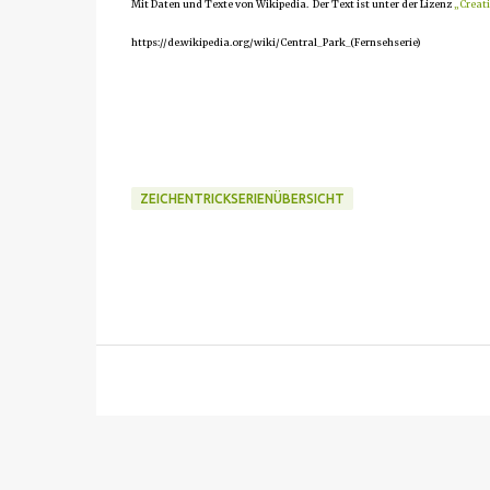
Mit Daten und Texte von Wikipedia. Der Text ist unter der Lizenz
„Creat
https://de.wikipedia.org/wiki/Central_Park_(Fernsehserie)
ZEICHENTRICKSERIENÜBERSICHT