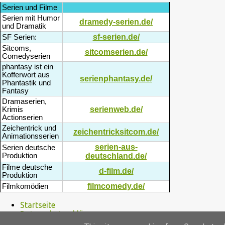
Serien und Filme
Serien mit Humor
dramedy-serien.de/
und Dramatik
sf-serien.de/
SF Serien:
Sitcoms,
sitcomserien.de/
Comedyserien
phantasy ist ein
Kofferwort aus
serienphantasy.de/
Phantastik und
Fantasy
Dramaserien,
serienweb.de/
Krimis
Actionserien
Zeichentrick und
zeichentricksitcom.de/
Animationsserien
serien-aus-
Serien deutsche
Produktion
deutschland.de/
Filme deutsche
d-film.de/
Produktion
filmcomedy.de/
Filmkomödien
Startseite
Datenschutzerklärung
Disclaimer / Nutzungsbedingungen