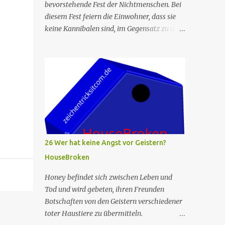
bevorstehende Fest der Nichtmenschen. Bei
diesem Fest feiern die Einwohner, dass sie
keine Kannibalen sind, im Gegensatz zu den
Tagen, als die ersten Siedler sich gegenseitig
essen mussten, um zu überleben. Allerdings
wird die berühmte Kuchenfrau, die jedes
Jahr einen Kuchen für das Fest backt,
verhaftet. Die Torte ist das Herzstück des
Festes, und so beschließt Ham, die neue Cake
Lady zu werden, um den Tag zu retten. Er
hält dies vor seiner Familie geheim, die
befürchtet, dass das Fest ohne den Kuchen
26 Wer hat keine Angst vor Geistern?
ein Flop wird. Leider fühlt sich Ham zu sehr
HouseBroken
unter Druck gesetzt und kann nicht backen.
Judy hilft ihm schließlich, und sie backen
Honey befindet sich zwischen Leben und
einen fabelhaften Kuchen. Die beiden
Tod und wird gebeten, ihren Freunden
kommen sich als Geschwister näher als je
Botschaften von den Geistern verschiedener
zuvor. In der Zwischenzeit versucht Wolf,
toter Haustiere zu übermitteln.
Beef zu beeindrucken, indem er beim