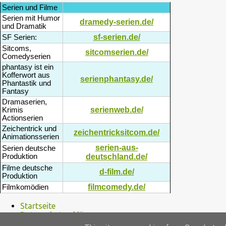
Serien und Filme
Serien mit Humor
dramedy-serien.de/
und Dramatik
sf-serien.de/
SF Serien:
Sitcoms,
sitcomserien.de/
Comedyserien
phantasy ist ein
Kofferwort aus
serienphantasy.de/
Phantastik und
Fantasy
Dramaserien,
serienweb.de/
Krimis
Actionserien
Zeichentrick und
zeichentricksitcom.de/
Animationsserien
serien-aus-
Serien deutsche
Produktion
deutschland.de/
Filme deutsche
d-film.de/
Produktion
filmcomedy.de/
Filmkomödien
Startseite
Datenschutzerklärung
Disclaimer / Nutzungsbedingungen