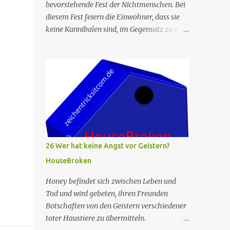
bevorstehende Fest der Nichtmenschen. Bei
diesem Fest feiern die Einwohner, dass sie
keine Kannibalen sind, im Gegensatz zu den
Tagen, als die ersten Siedler sich gegenseitig
essen mussten, um zu überleben. Allerdings
wird die berühmte Kuchenfrau, die jedes
Jahr einen Kuchen für das Fest backt,
verhaftet. Die Torte ist das Herzstück des
Festes, und so beschließt Ham, die neue Cake
Lady zu werden, um den Tag zu retten. Er
hält dies vor seiner Familie geheim, die
befürchtet, dass das Fest ohne den Kuchen
26 Wer hat keine Angst vor Geistern?
ein Flop wird. Leider fühlt sich Ham zu sehr
HouseBroken
unter Druck gesetzt und kann nicht backen.
Judy hilft ihm schließlich, und sie backen
Honey befindet sich zwischen Leben und
einen fabelhaften Kuchen. Die beiden
Tod und wird gebeten, ihren Freunden
kommen sich als Geschwister näher als je
Botschaften von den Geistern verschiedener
zuvor. In der Zwischenzeit versucht Wolf,
toter Haustiere zu übermitteln.
Beef zu beeindrucken, indem er beim