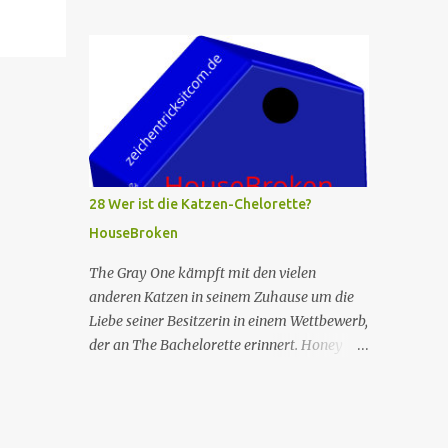
Währenddessen verliebt sich Diablo in die
Kadaverrennen auf dem Fest mitläuft und
Gefährtin eines Eichhörnchens, das er
verrät, dass er monatelang dafür trainiert
getötet hat. Nr. (ges.) 26 Übersetzter O-Titel
hat. Das Rennen läuft schlecht, aber Beef
Wer hat keine Angst vor Geistern? Serie
sagt Wolf, dass er sehr stolz auf ihn ist, da...
HouseBroken Title "Who Ain't Afraid of No
Ghosts?" Nr. (St.) 15 Regie Tom King
Drehbuch Elliott Kalan Erst­veröffent­lichung
USA July 23, 2023 Prod. code 3BBHB01 Die
Serie spielt in einer Welt, in der
28 Wer ist die Katzen-Chelorette?
anthropomorphe Tiere der Sprache mächtig
HouseBroken
sind, aber von Menschen nicht verstanden
werden können. Im Mittelpunkt steht eine
The Gray One kämpft mit den vielen
Gruppe von Haustieren in Los Angeles, die
anderen Katzen in seinem Zuhause um die
alle an einer Therapiegruppe teilnehmen,
Liebe seiner Besitzerin in einem Wettbewerb,
angeführt von Honey, einer Hündin, deren
der an The Bachelorette erinnert. Honey
Besitzerin Therapeutin ist und daher auf sie
unterhält sich auf wundersame Weise mit
abgefärbt hat. Die Serie wird aus der
einer unbekannten Kreatur durch ihre
Perspektive der Tiere erzählt, die alle
postoperative Keule. Max nimmt mit Shel an
verschiedene Probleme haben, die in der
einem Schildkrötenrennen teil. Nr. (ges.) 28