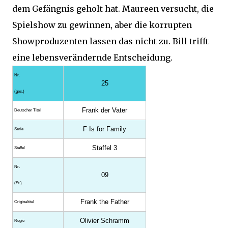
dem Gefängnis geholt hat. Maureen versucht, die
Spielshow zu gewinnen, aber die korrupten
Showproduzenten lassen das nicht zu. Bill trifft
eine lebensverändernde Entscheidung.
Nr.
25
(ges.)
Frank der Vater
Deutscher Titel
F Is for Family
Serie
Staffel 3
Staffel
Nr.
09
(St.)
Frank the Father
Original­titel
Olivier Schramm
Regie