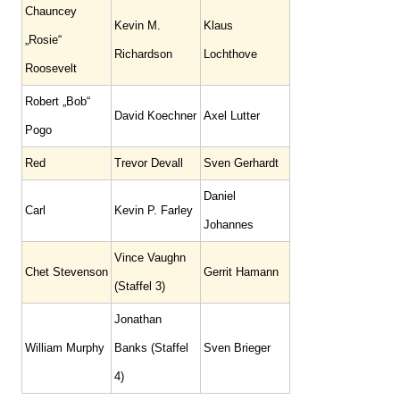
Chauncey
Kevin M.
Klaus
„Rosie“
Richardson
Lochthove
Roosevelt
Robert „Bob“
David Koechner
Axel Lutter
Pogo
Red
Trevor Devall
Sven Gerhardt
Daniel
Carl
Kevin P. Farley
Johannes
Vince Vaughn
Chet Stevenson
Gerrit Hamann
(Staffel 3)
Jonathan
William Murphy
Banks (Staffel
Sven Brieger
4)