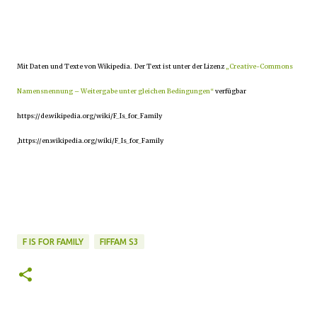
Mit Daten und Texte von Wikipedia. Der Text ist unter der Lizenz
„Creative-Commons
Namensnennung – Weitergabe unter gleichen Bedingungen“
verfügbar
https://de.wikipedia.org/wiki/F_Is_for_Family
,https://en.wikipedia.org/wiki/F_Is_for_Family
F IS FOR FAMILY
FIFFAM S3