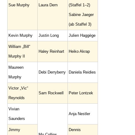
Sue Murphy
Laura Dern
(Staffel 1–2)
Sabine Jaeger
(ab Staffel 3)
Kevin Murphy
Justin Long
Julien Haggège
William „Bill“
Haley Reinhart
Heiko Akrap
Murphy II
Maureen
Debi Derryberry
Daniela Reidies
Murphy
Victor „Vic“
Sam Rockwell
Peter Lontzek
Reynolds
Vivian
Anja Nestler
Saunders
Jimmy
Dennis
Mo Collins