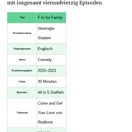
mit insgesamt vierundvierzig Episoden.
F Is for Family
Titel
Vereinigte
Produktionsland
Staaten
Englisch
Originalsprache
Comedy
Genre
2015–2021
Erscheinungsjahre
30 Minuten
Länge
44 in 5 Staffeln
Episoden
Come and Get
Your Love von
Titelmusik
Redbone