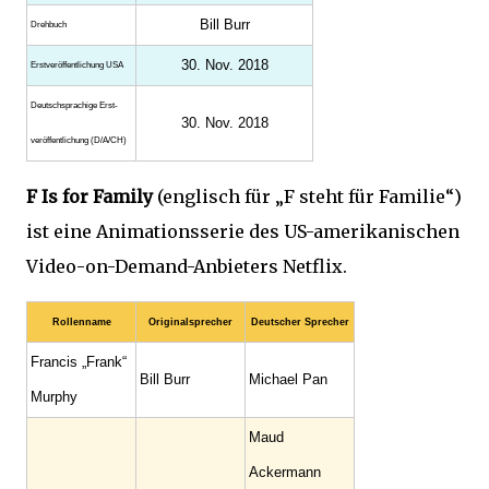
Bill Burr
Drehbuch
30. Nov. 2018
Erst­veröffent­lichung USA
Deutsch­sprachige Erst­
30. Nov. 2018
veröffent­lichung (D/A/CH)
F Is for Family
(englisch für „F steht für Familie“)
ist eine Animationsserie des US-amerikanischen
Video-on-Demand-Anbieters Netflix.
Rollenname
Originalsprecher
Deutscher Sprecher
Francis „Frank“
Bill Burr
Michael Pan
Murphy
Maud
Ackermann