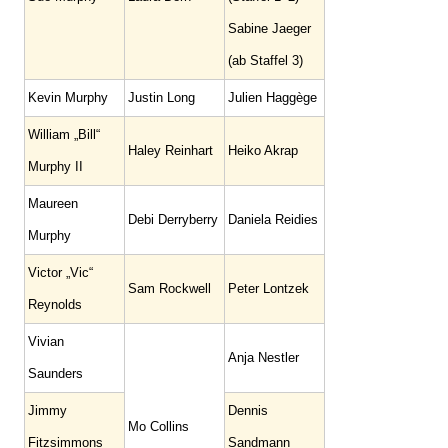
Sabine Jaeger
(ab Staffel 3)
Kevin Murphy
Justin Long
Julien Haggège
William „Bill“
Haley Reinhart
Heiko Akrap
Murphy II
Maureen
Debi Derryberry
Daniela Reidies
Murphy
Victor „Vic“
Sam Rockwell
Peter Lontzek
Reynolds
Vivian
Anja Nestler
Saunders
Jimmy
Dennis
Mo Collins
Fitzsimmons
Sandmann