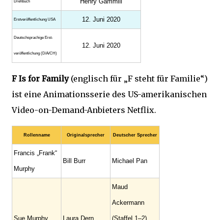
Henry Gammill
Drehbuch
12. Juni 2020
Erst­veröffent­lichung USA
Deutsch­sprachige Erst­
12. Juni 2020
veröffent­lichung (D/A/CH)
F Is for Family
(englisch für „F steht für Familie“)
ist eine Animationsserie des US-amerikanischen
Video-on-Demand-Anbieters Netflix.
Rollenname
Originalsprecher
Deutscher Sprecher
Francis „Frank“
Bill Burr
Michael Pan
Murphy
Maud
Ackermann
Sue Murphy
Laura Dern
(Staffel 1–2)