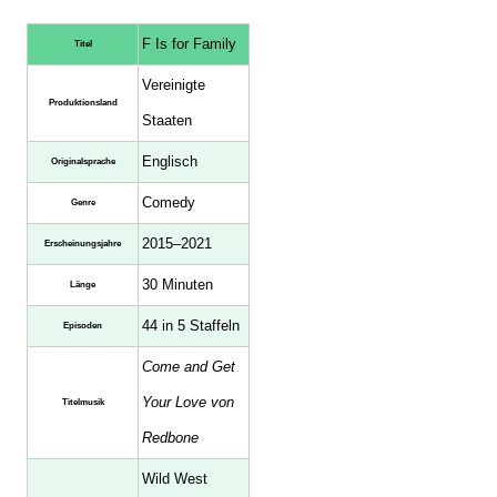
F Is for Family
Titel
Vereinigte
Produktionsland
Staaten
Englisch
Originalsprache
Comedy
Genre
2015–2021
Erscheinungsjahre
30 Minuten
Länge
44 in 5 Staffeln
Episoden
Come and Get
Your Love von
Titelmusik
Redbone
Wild West