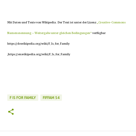
Mit Daten und Texte von Wikipedia. Der Text ist unter der Lizenz
„Creative-Commons
Namensnennung – Weitergabe unter gleichen Bedingungen“
verfügbar
https://de.wikipedia.org/wiki/F_Is_for_Family
,https://en.wikipedia.org/wiki/F_Is_for_Family
F IS FOR FAMILY
FIFFAM S4